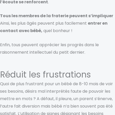
l’écoute se renforcent
.
T
ous les membres de la f
raterie peu
ven
t s’im
p
liquer
Ainsi, les plus âgés peuvent plus facilement
entrer en
contact avec bébé,
quel bonheur !
Enfin, tous peuvent apprécier les progrès dans le
raisonnement intellectuel du petit dernier.
Réduit les frustrations
Quoi de plus frustrant pour un bébé de 8-10 mois de voir
ses besoins, désirs mal interprétés faute
de pouvoir les
mettre en mots
? A défaut, il pleure,
un parent
s’énerve,
l’autre
fait diversion mais bébé n’a bien souvent pas été
satisfait.
L’utilisation
d
e signes désignant les besoins